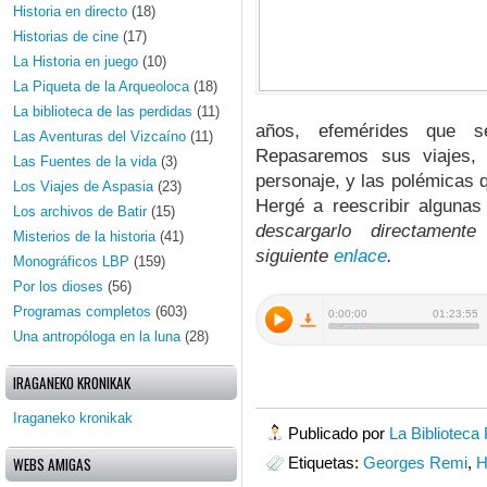
Historia en directo
(18)
Historias de cine
(17)
La Historia en juego
(10)
La Piqueta de la Arqueoloca
(18)
La biblioteca de las perdidas
(11)
años, efemérides que 
Las Aventuras del Vizcaíno
(11)
Repasaremos sus viajes, 
Las Fuentes de la vida
(3)
personaje, y las polémicas 
Los Viajes de Aspasia
(23)
Hergé a reescribir algunas
Los archivos de Batir
(15)
descargarlo directame
Misterios de la historia
(41)
siguiente
enlace
.
Monográficos LBP
(159)
Por los dioses
(56)
Programas completos
(603)
Una antropóloga en la luna
(28)
IRAGANEKO KRONIKAK
Iraganeko kronikak
Publicado por
La Biblioteca
WEBS AMIGAS
Etiquetas:
Georges Remi
,
H